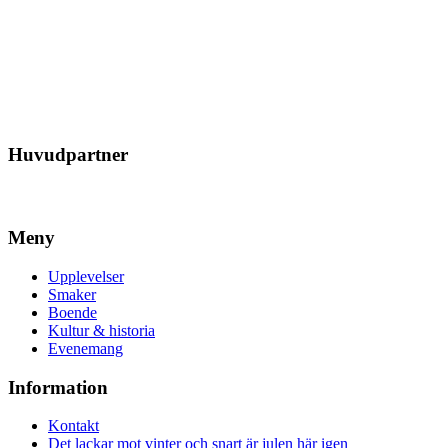
Huvudpartner
Meny
Upplevelser
Smaker
Boende
Kultur & historia
Evenemang
Information
Kontakt
Det lackar mot vinter och snart är julen här igen